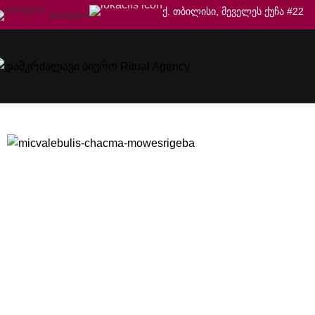
ქ. თბილისი, მეველეს ქუჩა #22
ᲥᲐᲠᲗᲣᲚᲘ
ჩაცმა/მოწესრიგება
დამკრძალავი ბიურო Ritual Agency
სარიტუალო მომსახურე