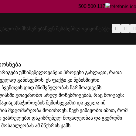
500 500 117
ᲣᲐᲚᲝ ᲛᲝᲛᲡᲐᲮᲣᲠᲔᲑᲐ
ᲩᲕᲔᲜ ᲨᲔᲡᲐᲮᲔᲑ
ᲑᲚᲝᲒᲘ
ᲙᲝᲜᲢᲐᲥᲢᲘ
იოსნება
სრიგება უმნიშვნელოვანესი პროცესი გახლავთ, რათა
ულად განისვენოს. ეს ფაქტი კი ნებისმიერი
 ჩვენთვის დიდ მნიშვნელობას წარმოადგენს,
ლისსში
გთავაზობთ სრულ მოწესრიგებას, რაც მოიცავს:
მაკიაჟს(საჭიროების შემთხვევაში) და ყველა იმ
რის მდგომარეობა მოითხოვს. ჩვენ ვამაყობთ იმით, რომ
დ ვასრულებთ დაკისრებულ მოვალეობას და გვერდში
ოსახლეობას ამ მწუხრის ჟამს.